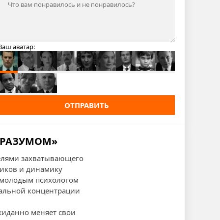
Ваш аватар:
ОТПРАВИТЬ
А РАЗУМОМ»
телями захватывающего
ников и динамику
 с молодым психологом
мальной концентрации
жиданно меняет свои