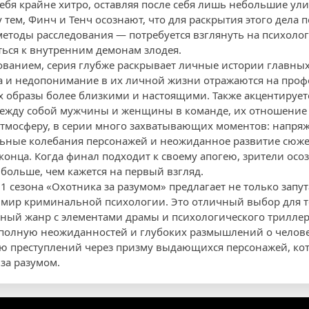
ебя крайне хитро, оставляя после себя лишь небольшие ули
тем, Финч и Тенч осознают, что для раскрытия этого дела 
етоды расследования — потребуется взглянуть на психолог
ться к внутренним демонам злодея.
ованием, серия глубже раскрывает личные истории главных
а и недопонимание в их личной жизни отражаются на про
их образы более близкими и настоящими. Также акцентирует
ежду собой мужчины и женщины в команде, их отношение к 
атмосферу, в серии много захватывающих моментов: напря
ьные колебания персонажей и неожиданное развитие сюжет
онца. Когда финал подходит к своему апогею, зрители осоз
больше, чем кажется на первый взгляд.
 1 сезона «Охотника за разумом» предлагает не только запу
 мир криминальной психологии. Это отличный выбор для те
ный жанр с элементами драмы и психологического триллера
полную неожиданностей и глубоких размышлений о челове
ю преступлений через призму выдающихся персонажей, кот
за разумом.